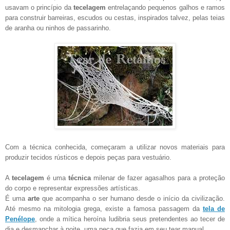
usavam o princípio da
tecelagem
entrelaçando pequenos galhos e ramos
para construir barreiras, escudos ou cestas, inspirados talvez, pelas teias
de aranha ou ninhos de passarinho.
Com a técnica conhecida, começaram a utilizar novos materiais para
produzir tecidos rústicos e depois peças para vestuário.
A
tecelagem
é uma
técnica
milenar de fazer agasalhos para a proteção
do corpo e representar expressões artísticas.
É uma
arte
que acompanha o ser humano desde o início da civilização.
Até mesmo na mitologia grega, existe a famosa passagem da
tela de
Penélope
, onde a mítica heroína ludibria seus pretendentes ao tecer de
dia e desmanchar à noite, uma peça que fazia em seu tear manual.