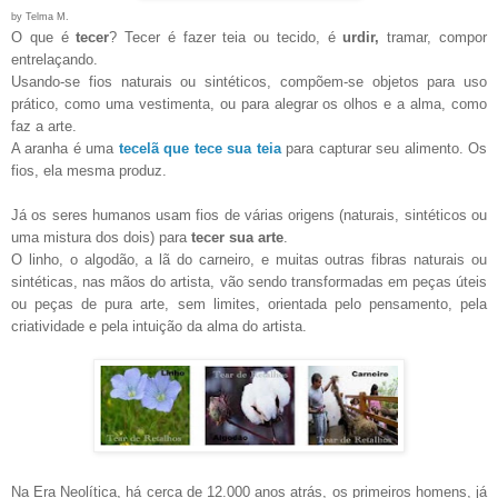
by Telma M.
O que é
tecer
? Tecer é fazer teia ou tecido, é
urdir,
tramar, compor
entrelaçando.
Usando-se fios naturais ou sintéticos, compõem-se objetos para uso
prático, como uma vestimenta, ou para alegrar os olhos e a alma, como
faz a arte.
A aranha é uma
tecelã que tece sua teia
para capturar seu alimento. Os
fios, ela mesma produz.
Já os seres humanos usam fios de várias origens (naturais, sintéticos ou
uma mistura dos dois) para
tecer sua arte
.
O linho, o algodão, a lã do carneiro, e muitas outras fibras naturais ou
sintéticas, nas mãos do artista, vão sendo transformadas em peças úteis
ou peças de pura arte, sem limites, orientada pelo pensamento, pela
criatividade e pela intuição da alma do artista.
Na Era Neolítica, há cerca de 12.000 anos atrás, os primeiros homens, já