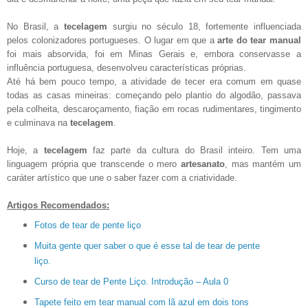
No Brasil, a
tecelagem
surgiu no século 18, fortemente influenciada
pelos colonizadores portugueses. O lugar em que a
arte do tear manual
foi mais absorvida, foi em Minas Gerais e, embora conservasse a
influência portuguesa, desenvolveu características próprias.
Até há bem pouco tempo, a atividade de tecer era comum em quase
todas as casas mineiras: começando pelo plantio do algodão, passava
pela colheita, descaroçamento, fiação em rocas rudimentares, tingimento
e culminava na
tecelagem
.
Hoje, a
tecelagem
faz parte da cultura do Brasil inteiro. Tem uma
linguagem própria que transcende o mero
artesanato
, mas mantém um
caráter artístico que une o saber fazer com a criatividade.
Artigos Recomendados:
Fotos de tear de pente liço
Muita gente quer saber o que é esse tal de tear de pente
liço.
Curso de tear de Pente Liço. Introdução – Aula 0
Tapete feito em tear manual com lã azul em dois tons