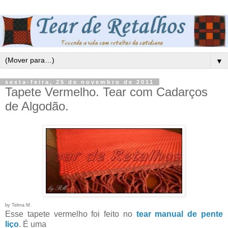
▼
sexta-feira, 25 de novembro de 2011
Tapete Vermelho. Tear com Cadarços
de Algodão.
by Telma M.
Esse tapete vermelho foi feito no
tear manual de pente
liço
. É uma