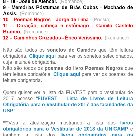
8 - Til - José de Alencar.
(Romance)
9 - Memórias Póstumas de Brás Cubas - Machado de
Assis.
(Romance)
10 – Poemas Negros – Jorge de Lima.
(Poesia)
11 – Coração, cabeça e estômago - Camilo Castelo
Branco.
(Romance)
12 – Caminhos Cruzados - Érico Veríssimo.
(Romance)
Não são todos os
sonetos de Camões
que têm leitura
obrigatória.
Clique aqui
para ver os sonetos selecionados,
cuja leitura é obrigatória.
Não são todos os
poemas do livro Poemas Negros
que
têm leitura obricatória.
Clique aqui
para ver os poemas de
leitura obrigatória.
Quem quiser ver a lista da FUVEST para o vestibular de
2017 acesse “
FUVEST – Lista de Livros de Leitura
Obrigatória para o Vestibular de 2017 das faculdades da
USP
”
***
Veja a atualização mostrando a lista dos
livros
obrigatórios para o Vestibular de 2018 da UNICAMP
e
também a lista dos
livros obrigatórios para os