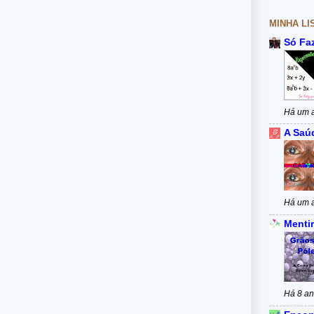
MINHA LI
Só Fa
Há um 
A Saú
Há um 
Mentir
Há 8 a