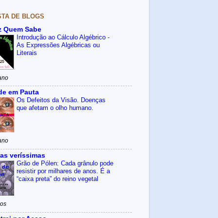
STA DE BLOGS
z Quem Sabe
Introdução ao Cálculo Algébrico -
As Expressões Algébricas ou
Literais
ano
de em Pauta
Os Defeitos da Visão. Doenças
que afetam o olho humano.
ano
as veríssimas
Grão de Pólen: Cada grânulo pode
resistir por milhares de anos. É a
“caixa preta” do reino vegetal
nos