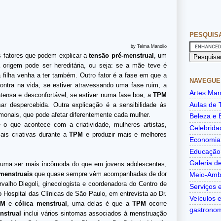
PESQUIS
by Telma Manolio
s fatores que podem explicar a
tensão pré-menstrual
, um
 origem pode ser hereditária, ou seja: se a mãe teve é
 filha venha a ter também. Outro fator é a fase em que a
NAVEGUE
ontra na vida, se estiver atravessando uma fase ruim, a
Artes Man
tensa e desconfortável, se estiver numa fase boa, a
TPM
Aulas de 
ar despercebida. Outra explicação é a sensibilidade às
onais, que pode afetar diferentemente cada mulher.
Beleza e 
é o que acontece com a criatividade, mulheres artistas,
Celebrida
ais criativas durante a
TPM
e produzir mais e melhores
Economia
Educação
Galeria de
uma ser mais incômoda do que em jovens adolescentes,
 menstruais
que quase sempre vêm acompanhadas de dor
Meio-Amb
alho Diegoli, ginecologista e coordenadora do Centro de
Serviços e
 Hospital das Clínicas de São Paulo, em entrevista ao Dr.
Veículos 
PM
e
cólica menstrual
, uma delas é que a
TPM
ocorre
gastrono
nstrual
inclui vários sintomas associados à menstruação