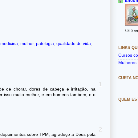
Encon
Há 9 a
,
medicina
,
mulher
,
patologia
,
qualidade de vida
,
LINKS QU
Cursos co
Mulheres 
CURTA N
 de chorar, dores de cabeça e irritação, na
er isso muito melhor, e em homens tambem, e o
QUEM ES
 depoimentos sobre TPM, agradeço a Deus pela