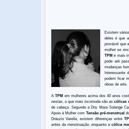
Existem vário
deles é que a
provável que a
mulher se enc
TPM
é mais in
pode até pass
mudanças horm
Interessante 
podem ficar m
obras de arte.
A
TPM
em mulheres acima dos 40 anos cost
nestas, o que mais incomoda são as
cólicas
de cabeça. Segundo a Dra. Mara Solange Carv
Apoio à Mulher com
Tensão pré-menstrual
do
Dráuzio Varella, existem diferenças entre
T
antes da menstruação, enquanto a
cólica me