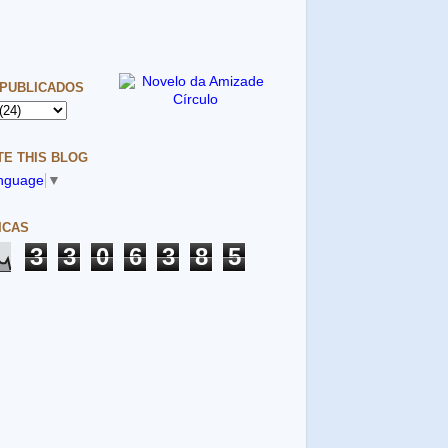
 PUBLICADOS
E THIS BLOG
anguage
▼
ICAS
3
3
0
6
3
8
5