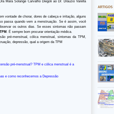
 Dra Mara Solange Carvalho Diegoli ao Dr. Dráuzio Varella
ARTIGOS
em vontade de chorar, dores de cabeça e irritação, alguns
isso passa quando vem a menstruação. Se é assim, você
observar os outros dias. Se esses sintomas não passam
TPM
. É sempre bom procurar orientação médica.
ão pré-menstrual, cólica menstrual, sintomas da TPM,
truação, depressão, qual a origem da TPM
ensão pré-menstrual? TPM e cólica menstrual é a
omas e como reconhecemos a Depressão