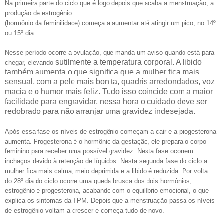
Na primeira parte do ciclo que é logo depois que acaba a menstruação, a
produção de estrogênio
(hormônio da feminilidade) começa a aumentar até atingir um pico, no 14º
ou 15º dia.
Nesse período ocorre a ovulação, que manda um aviso quando está para
sutilmente a temperatura corporal. A libido
chegar, elevando
também aumenta o que significa que a mulher fica mais
sensual, com a pele mais bonita, quadris arredondados, voz
macia e o humor mais feliz. Tudo isso coincide com a maior
facilidade para engravidar, nessa hora o cuidado deve ser
redobrado para não arranjar uma gravidez indesejada.
Após essa fase os níveis de estrogênio começam a cair e a progesterona
aumenta. Progesterona é o hormônio da gestação, ele prepara o corpo
feminino para receber uma possível gravidez. Nesta fase ocorrem
inchaços devido à retenção de líquidos. Nesta segunda fase do ciclo a
mulher fica mais calma, meio deprimida e a libido é reduzida. Por volta
do 28º dia do ciclo ocorre uma queda brusca dos dois hormônios,
estrogênio e progesterona, acabando com o equilíbrio emocional, o que
explica os sintomas da TPM. Depois que a menstruação passa os níveis
de estrogênio voltam a crescer e começa tudo de novo.