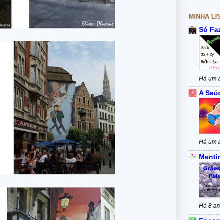
MINHA LI
Só Fa
Há um 
A Saú
Há um 
Mentir
Há 8 a