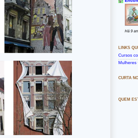
Encon
Há 9 a
LINKS QU
Cursos co
Mulheres 
CURTA N
QUEM ES