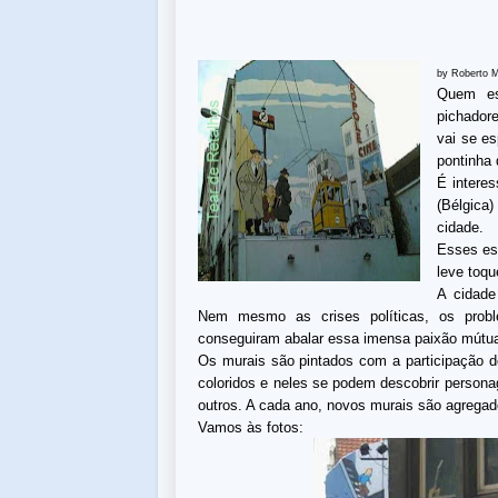
by Roberto 
Quem es
pichador
vai se es
pontinha 
É intere
(Bélgica
cidade.
Esses es
leve toqu
A cidad
Nem mesmo as crises políticas, os probl
conseguiram abalar essa imensa paixão mútua.
Os murais são pintados com a participação d
coloridos e neles se podem descobrir persona
outros. A cada ano, novos murais são agrega
Vamos às fotos: