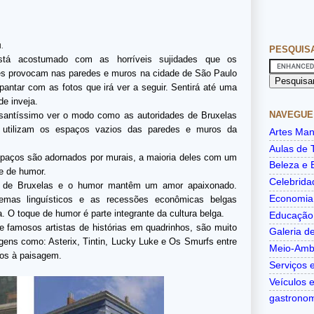
M.
PESQUIS
tá acostumado com as horríveis sujidades que os
es provocam nas paredes e muros na cidade de São Paulo
pantar com as fotos que irá ver a seguir. Sentirá até uma
de inveja.
NAVEGUE
ssantíssimo ver o modo como as autoridades de Bruxelas
) utilizam os espaços vazios das paredes e muros da
Artes Man
Aulas de 
paços são adornados por murais, a maioria deles com um
Beleza e 
e de humor.
Celebrida
e de Bruxelas e o humor mantêm um amor apaixonado
.
Economia
emas linguísticos e as recessões econômicas belgas
 O toque de humor é parte integrante da cultura belga.
Educação
e famosos artistas de histórias em quadrinhos, são muito
Galeria de
gens como: Asterix, Tintin, Lucky Luke e Os Smurfs entre
Meio-Amb
dos à paisagem.
Serviços e
Veículos 
gastrono