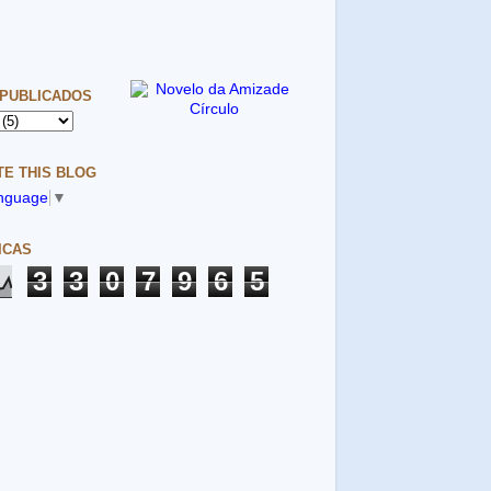
 PUBLICADOS
E THIS BLOG
anguage
▼
ICAS
3
3
0
7
9
6
5