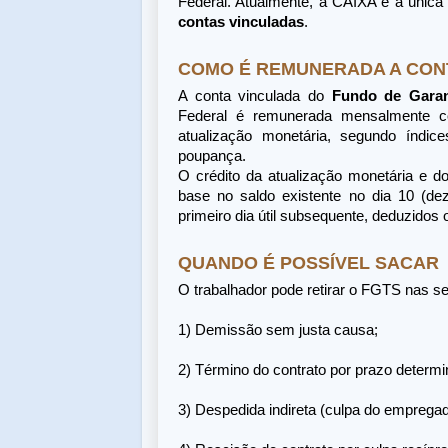
Federal. Atualmente, a CAIXA é a única i
contas vinculadas
.
COMO É REMUNERADA A CON
A conta vinculada do
Fundo de Garan
Federal é remunerada mensalmente c
atualização monetária, segundo índic
poupança.
O crédito da atualização monetária e d
base no saldo existente no dia 10 (dez
primeiro dia útil subsequente, deduzidos
QUANDO É POSSÍVEL SACAR
O trabalhador pode retirar o FGTS nas se
1) Demissão sem justa causa;
2) Término do contrato por prazo determi
3) Despedida indireta (culpa do empregad