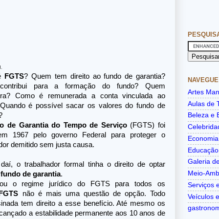
PESQUIS
M.
 é
FGTS
? Quem tem direito ao fundo de garantia?
NAVEGUE
ontribui para a formação do fundo? Quem
Artes Man
tra? Como é remunerada a conta vinculada ao
Aulas de 
Quando é possível sacar os valores do fundo de
?
Beleza e 
o de Garantia do Tempo de Serviço
(FGTS) foi
Celebrida
em 1967 pelo governo Federal para proteger o
Economia
dor demitido sem justa causa.
Educação
Galeria de
 daí, o trabalhador formal tinha o direito de optar
Meio-Amb
o
fundo de garantia
.
tou o regime jurídico do FGTS para todos os
Serviços e
FGTS
não é mais uma questão de opção. Todo
Veículos 
ssinada tem direito a esse benefício. Até mesmo os
gastrono
cançado a estabilidade permanente aos 10 anos de