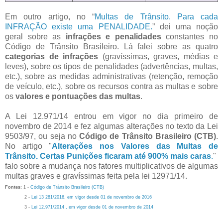
Em outro artigo, no “
Multas de Trânsito. Para cada
INFRAÇÃO existe uma PENALIDADE.
” dei uma noção
geral sobre as
infrações e penalidades
constantes no
Código de Trânsito Brasileiro. Lá falei sobre as quatro
categorias de infrações
(gravíssimas, graves, médias e
leves), sobre os tipos de penalidades (advertências, multas,
etc.), sobre as medidas administrativas (retenção, remoção
de veículo, etc.), sobre os recursos contra as multas e sobre
os
valores e pontuações das multas
.
A Lei 12.971/14 entrou em vigor no dia primeiro de
novembro de 2014 e fez algumas alterações no texto da Lei
9503/97, ou seja no
Código de Trânsito Brasileiro (CTB)
.
No artigo "
Alterações nos Valores das Multas de
Trânsito. Certas Punições ficaram até 900% mais caras
.
"
falo sobre a
mudança nos fatores multiplicativos de algumas
multas graves e gravíssimas feita pela lei 12971/14.
Fontes:
1 -
Código de Trânsito Brasileiro (CTB)
2 -
Lei 13 281/2016, em vigor desde 01 de novembro de 2016
3 -
Lei 12.971/2014 , em vigor desde 01 de novembro de 2014