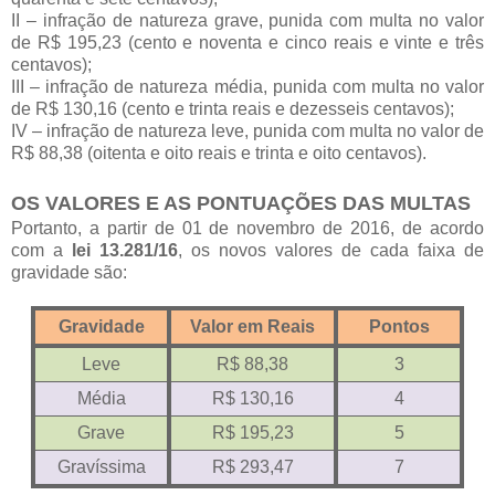
II – infração de natureza grave, punida com multa no valor
de R$ 195,23 (cento e noventa e cinco reais e vinte e três
centavos);
III – infração de natureza média, punida com multa no valor
de R$ 130,16 (cento e trinta reais e dezesseis centavos);
IV – infração de natureza leve, punida com multa no valor de
R$ 88,38 (oitenta e oito reais e trinta e oito centavos).
OS VALORES E AS PONTUAÇÕES DAS MULTAS
Portanto, a partir de 01 de novembro de 2016, de acordo
com a
lei 13.281/16
, os novos valores de cada faixa de
gravidade são:
Gravidade
Valor em Reais
Pontos
Leve
R$ 88,38
3
Média
R$ 130,16
4
Grave
R$ 195,23
5
Gravíssima
R$ 293,47
7