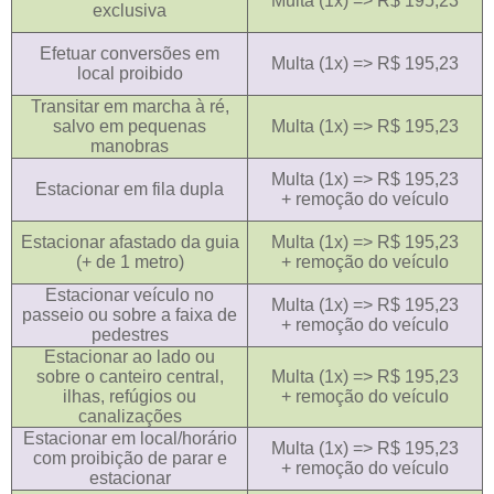
Multa (1x) => R$ 195,23
exclusiva
Efetuar conversões em
Multa (1x) => R$ 195,23
local proibido
Transitar em marcha à ré,
salvo em pequenas
Multa (1x) => R$ 195,23
manobras
Multa (1x) => R$ 195,23
Estacionar em fila dupla
+ remoção do veículo
Estacionar afastado da guia
Multa (1x) => R$ 195,23
(+ de 1 metro)
+ remoção do veículo
Estacionar veículo no
Multa (1x) => R$ 195,23
passeio ou sobre a faixa de
+ remoção do veículo
pedestres
Estacionar ao lado ou
sobre o canteiro central,
Multa (1x) => R$ 195,23
ilhas, refúgios ou
+ remoção do veículo
canalizações
Estacionar em local/horário
Multa (1x) => R$ 195,23
com proibição de parar e
+ remoção do veículo
estacionar