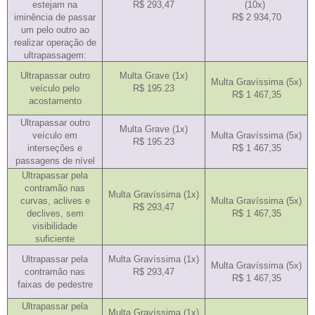
estejam na
R$ 293,47
(10x)
iminência de passar
R$ 2 934,70
um pelo outro ao
realizar operação de
ultrapassagem:
Ultrapassar outro
Multa Grave (1x)
Multa Gravíssima (5x)
veículo pelo
R$ 195.23
R$ 1 467,35
acostamento
Ultrapassar outro
Multa Grave (1x)
veículo
em
Multa Gravíssima (5x)
R$ 195.23
interseções e
R$ 1 467,35
passagens de nível
Ultrapassar pela
contramão nas
Multa Gravíssima (1x)
curvas, aclives e
Multa Gravíssima (5x)
R$ 293,47
declives, sem
R$ 1 467,35
visibilidade
suficiente
Ultrapassar pela
Multa Gravíssima (1x)
Multa Gravíssima (5x)
contramão nas
R$ 293,47
R$ 1 467,35
faixas de pedestre
Ultrapassar pela
Multa Gravíssima (1x)