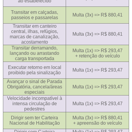
ao estabelecido
Transitar em calçadas,
Multa (3x) => R$ 880,41
passeios e passarelas
Transitar em canteiro
central, ilhas, refúgios,
Multa (3x) => R$ 880,41
marcas de canalização,
acostamento
Transitar derramando,
Multa (1x) => R$ 293,47
lançando ou arrastando
+ retenção do veículo
carga transportada
Executar retorno em local
Multa (1x) => R$ 293,47
proibido pela sinalização
Avançar o sinal de Parada
Obrigatória, cancela/áreas
Multa (1x) => R$ 293,47
especiais
Velocidade incompatível à
intensa circulação de
Multa (1x) => R$ 293,47
pedestres
Dirigir sem ter Carteira
Multa (3x) => R$ 880,41
Nacional de Habilitação
+ apreensão do veículo
Dirigir com Carteira
Multa (1x) => R$ 293,47