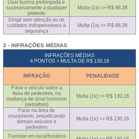
Usar buzina prolongada e
sucessivamente a qualquer
Multa (1x) => R$ 88,38
pretexto
Dirigir sem atenção ou os
cuidados indispensáveis à
Multa (1x) => R$ 88,38
segurança
2 - INFRAÇÕES MÉDIAS
INFRAÇÕES MÉDIAS
4 PONTOS + MULTA DE R$ 130,16
INFRAÇÃO
PENALIDADE
Parar o veículo sobre a
faixa de pedestres, na
Multa (1x) => R$ 130,16
mudança de sinal luminoso
(semáforo)
Parar na área de
cruzamento, prejudicando
Multa (1x) => R$ 130,16
demais veículos e
pedestres
Transitar em local/horários
Multa (1x) => R$ 130,16