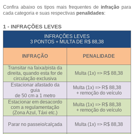
Confira abaixo os tipos mais frequentes de
infração
para
cada categoria e suas respectivas
penalidades
:
1 - INFRAÇÕES LEVES
INFRAÇÕES LEVES
3 PONTOS + MULTA DE R$ 88,38
INFRAÇÃO
PENALIDADE
Transitar na faixa/pista da
direita, quando esta for de
Multa (1x) => R$ 88,38
circulação exclusiva
Estacionar afastado da
Multa (1x) => R$ 88,38
guia
+ remoção do veículo
de 50 cm a 1 metro
Estacionar em desacordo
Multa (1x) => R$ 88,38
com a regulamentação
+ remoção do veículo
(Zona Azul, Táxi etc.)
Parar no passeio/calçada
Multa (1x) => R$ 88,38