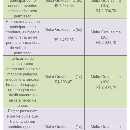
participar como
Multa Gravíssima (5x)
Multa Gravíssima
condutor eventos
R$ 1 467,35
(10x)
organizados sem
R$ 2 934,70
permissão
Promover na via, ou
participar como
Multa Gravíssima (5x)
condutor, exibição e
Multa Gravíssima
demonstração de
(10x)
R$ 1 467,35
perícia em manobra
R$ 2 934,70
de veículo sem
permissão
Utilizar-se de
veículo para
demonstrar ou exibir
manobra perigosa,
Multa Gravíssima (1x)
Multa Gravíssima
mediante arrancada
R$ 293,47
(10x)
brusca, derrapagem
R$ 2 934,70
ou frenagem com
deslizamento ou
arrastamento de
pneus
Forçar passagem
entre veículos que,
transitando em
sentidos opostos,
Multa Gravíssima (1x)
Multa Gravíssima