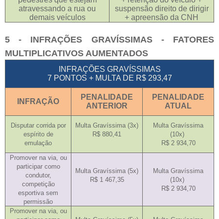
atravessando a rua ou
suspensão direito de dirigir
demais veículos
+ apreensão da CNH
5 - INFRAÇÕES GRAVÍSSIMAS - FATORES
MULTIPLICATIVOS AUMENTADOS
INFRAÇÕES GRAVÍSSIMAS
7 PONTOS + MULTA DE R$ 293,47
PENALIDADE
PENALIDADE
INFRAÇÃO
ANTERIOR
ATUAL
Disputar corrida por
Multa Gravíssima (3x)
Multa Gravíssima
espírito de
R$ 880,41
(10x)
emulação
R$ 2 934,70
Promover na via, ou
participar como
Multa Gravíssima (5x)
Multa Gravíssima
condutor,
R$ 1 467,35
(10x)
competição
R$ 2 934,70
esportiva sem
permissão
Promover na via, ou