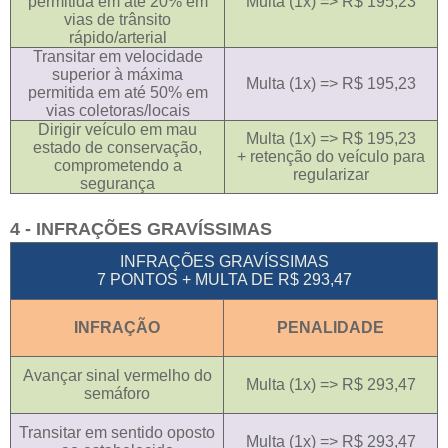
permitida em até 20% em
Multa (1x) => R$ 195,23
vias de trânsito
rápido/arterial
Transitar em velocidade
superior à máxima
Multa (1x) => R$ 195,23
permitida em até 50% em
vias coletoras/locais
Dirigir veículo em mau
Multa (1x) => R$ 195,23
estado de conservação,
+ retenção do veículo para
comprometendo a
regularizar
segurança
4 - INFRAÇÕES GRAVÍSSIMAS
INFRAÇÕES GRAVÍSSIMAS
7 PONTOS + MULTA DE R$ 293,47
INFRAÇÃO
PENALIDADE
Avançar sinal vermelho do
Multa (1x) => R$ 293,47
semáforo
Transitar em sentido oposto
Multa (1x) => R$ 293,47