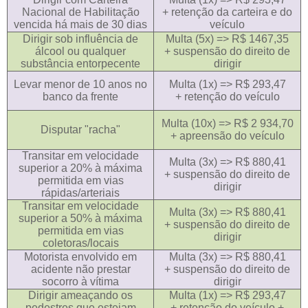
Nacional de Habilitação
+ retenção da carteira e do
vencida há mais de 30 dias
veículo
Dirigir sob influência de
Multa (5x) => R$ 1467,35
álcool ou qualquer
+ suspensão do direito de
substância entorpecente
dirigir
Levar menor de 10 anos no
Multa (1x) => R$ 293,47
banco da frente
+ retenção do veículo
Multa (10x) => R$ 2 934,70
Disputar "racha"
+ apreensão do veículo
Transitar em velocidade
Multa (3x) => R$ 880,41
superior a 20% à máxima
+ suspensão do direito de
permitida em vias
dirigir
rápidas/arteriais
Transitar em velocidade
Multa (3x) => R$ 880,41
superior a 50% à máxima
+ suspensão do direito de
permitida em vias
dirigir
coletoras/locais
Motorista envolvido em
Multa (3x) => R$ 880,41
acidente não prestar
+ suspensão do direito de
socorro à vítima
dirigir
Dirigir ameaçando os
Multa (1x) => R$ 293,47
pedestres que estejam
+ retenção do veículo +