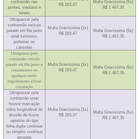
contramão nas
Multa Gravíssima (5x)
R$ 293,47
pontes, viadutos e
R$ 1 467,35
túneis
Ultrapassar pela
contramão veículo
Multa Gravíssima (1x)
parado em fila junto
Multa Gravíssima (5x)
R$ 293,47
sinal luminoso,
R$ 1 467,35
porteiras ou
cancelas
Ultrapassar pela
contramão veículo
parado em fila junto a
Multa Gravíssima (1x)
Multa Gravíssima (5x)
cruzamentos ou
R$ 293,47
R$ 1 467,35
qualquer outro
impedimento à livre
circulação
Ultrapassar pela
contramão onde
houver marcação
viária longitudinal de
Multa Gravíssima (1x)
Multa Gravíssima (5x)
divisão de fluxos
R$ 293,47
R$ 1 467,35
opostos do tipo
linha dupla contínua
ou simples contínua
amarela