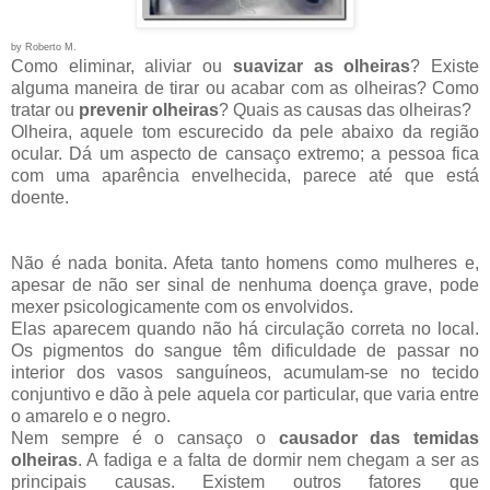
by Roberto M.
Como eliminar, aliviar ou
suavizar as olheiras
? Existe
alguma maneira de tirar ou acabar com as olheiras? Como
tratar ou
prevenir olheiras
? Quais as causas das olheiras?
Olheira, aquele tom escurecido da pele abaixo da região
ocular. Dá um aspecto de cansaço extremo; a pessoa fica
com uma aparência envelhecida, parece até que está
doente.
Não é nada bonita. Afeta tanto homens como mulheres e,
apesar de não ser sinal de nenhuma doença grave, pode
mexer psicologicamente com os envolvidos.
Elas aparecem quando não há circulação correta no local.
Os pigmentos do sangue têm dificuldade de passar no
interior dos vasos sanguíneos, acumulam-se no tecido
conjuntivo e dão à pele aquela cor particular, que varia entre
o amarelo e o negro.
Nem sempre é o cansaço o
causador das temidas
olheiras
. A fadiga e a falta de dormir nem chegam a ser as
principais causas. Existem outros fatores que