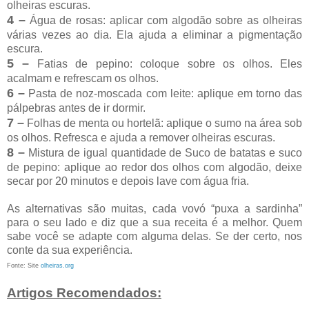
olheiras escuras.
4 –
Água de rosas: aplicar com algodão sobre as olheiras
várias vezes ao dia. Ela ajuda a eliminar a pigmentação
escura.
5 –
Fatias de pepino: coloque sobre os olhos. Eles
acalmam e refrescam os olhos.
6 –
Pasta de noz-moscada com leite: aplique em torno das
pálpebras antes de ir dormir.
7 –
Folhas de menta ou hortelã: aplique o sumo na área sob
os olhos. Refresca e ajuda a remover olheiras escuras.
8 –
Mistura de igual quantidade de Suco de batatas e suco
de pepino: aplique ao redor dos olhos com algodão, deixe
secar por 20 minutos e depois lave com água fria.
As alternativas são muitas, cada vovó “puxa a sardinha”
para o seu lado e diz que a sua receita é a melhor. Quem
sabe você se adapte com alguma delas. Se der certo, nos
conte da sua experiência.
Fonte: Site
olheiras.org
Artigos Recomendados: