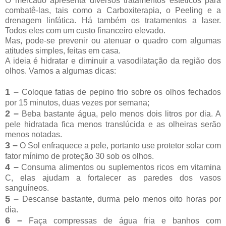
O mercado apresenta diversos tratamentos estéticos para
combatê-las, tais como a Carboxiterapia, o Peeling e a
drenagem linfática. Há também os tratamentos a laser.
Todos eles com um custo financeiro elevado.
Mas, pode-se prevenir ou atenuar o quadro com algumas
atitudes simples, feitas em casa.
A ideia é hidratar e diminuir a vasodilatação da região dos
olhos. Vamos a algumas dicas:
1 –
Coloque fatias de pepino frio sobre os olhos fechados
por 15 minutos, duas vezes por semana;
2 –
Beba bastante água, pelo menos dois litros por dia. A
pele hidratada fica menos translúcida e as olheiras serão
menos notadas.
3 –
O Sol enfraquece a pele, portanto use protetor solar com
fator mínimo de proteção 30 sob os olhos.
4 –
Consuma alimentos ou suplementos ricos em vitamina
C, elas ajudam a fortalecer as paredes dos vasos
sanguíneos.
5 –
Descanse bastante, durma pelo menos oito horas por
dia.
6 –
Faça compressas de água fria e banhos com