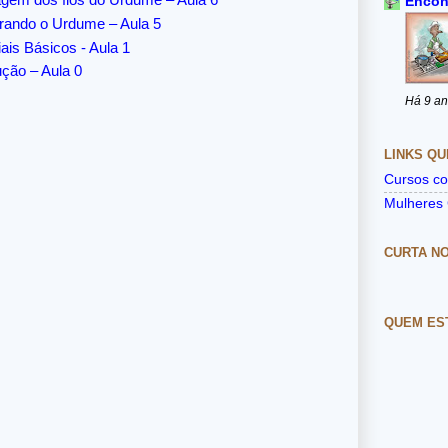
agem dos fios do Urdume – Aula 6
Encon
arando o Urdume – Aula 5
ais Básicos - Aula 1
ução – Aula 0
Há 9 a
LINKS QU
Cursos co
Mulheres 
CURTA N
QUEM ES