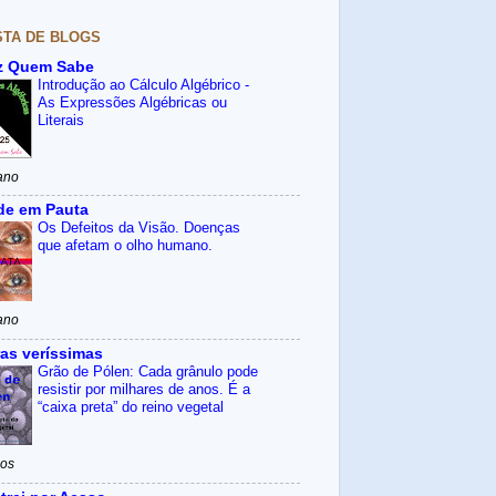
STA DE BLOGS
z Quem Sabe
Introdução ao Cálculo Algébrico -
As Expressões Algébricas ou
Literais
ano
de em Pauta
Os Defeitos da Visão. Doenças
que afetam o olho humano.
ano
as veríssimas
Grão de Pólen: Cada grânulo pode
resistir por milhares de anos. É a
“caixa preta” do reino vegetal
nos