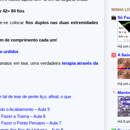
MINHA LI
x 42= 84 fios
Só Fa
ve-se colocar
fios duplos nas duas extremidades
 cm de comprimento cada um
!
Há um 
o urdidor
.
A Saú
anatos em tear, uma verdadeira
terapia através da
Há um 
Mentir
al de tear de pente liço, afinal, o que
ndo o Acabamento – Aula 9
 Fazer a Trama – Aula 8
Há 8 a
 Fazer o Ponto Peruano – Aula 7