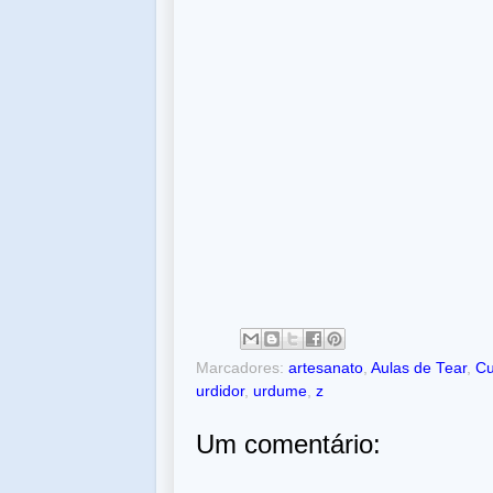
Marcadores:
artesanato
,
Aulas de Tear
,
Cu
urdidor
,
urdume
,
z
Um comentário: