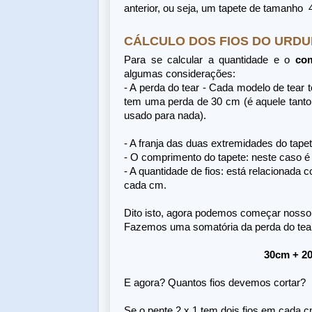
anterior, ou seja, um tapete de tamanho
CÁLCULO DOS FIOS DO URD
Para se calcular a quantidade e o
co
algumas considerações:
- A perda do tear - Cada modelo de tear 
tem uma perda de 30 cm (é aquele tanto 
usado para nada).
- A franja das duas extremidades do tape
- O comprimento do tapete: neste caso é
- A quantidade de fios: está relacionada 
cada cm.
Dito isto, agora podemos começar nosso 
Fazemos uma somatória da perda do tear,
30cm + 20
E agora? Quantos fios devemos cortar?
Se o pente 2 x 1 tem dois fios em cada c