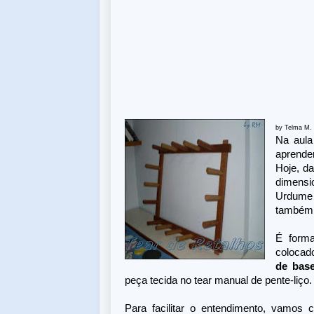
by Telma M.
Na aula
aprende
Hoje, d
dimensi
Urdume 
também 
É forma
colocad
de bas
peça tecida no tear manual de pente-liço.
Para facilitar o entendimento, vamos 