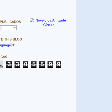
 PUBLICADOS
E THIS BLOG
anguage
▼
ICAS
3
3
0
5
5
9
9