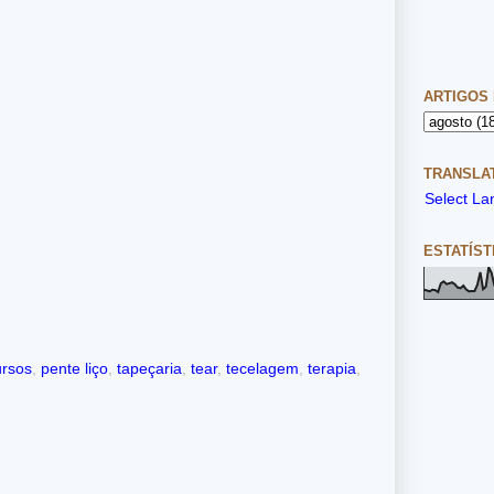
ARTIGOS
TRANSLAT
Select L
ESTATÍST
rsos
,
pente liço
,
tapeçaria
,
tear
,
tecelagem
,
terapia
,