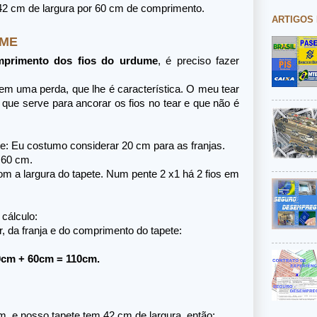
 42 cm de largura por 60 cm de comprimento.
ARTIGOS
UME
mprimento dos fios do urdume
, é preciso fazer
tem uma perda, que lhe é característica. O meu tear
que serve para ancorar os fios no tear e que não é
te: Eu costumo considerar 20 cm para as franjas.
 60 cm.
com a largura do tapete. Num pente 2 x1 há 2 fios em
cálculo:
 da franja e do comprimento do tapete:
cm + 60cm = 110cm.
m, e nosso tapete tem 42 cm de largura, então: