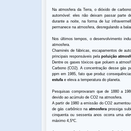
Na atmosfera da Terra, o dióxido de carb
automóvel: eles não deixam passar parte d
durante a noite, na forma de luz infravermel
permanece na atmosfera, desregulando a balan
Nos últimos tempos, o desenvolvimento indus
atmosfera.
Chaminés de fábricas, escapamentos de au
principais responsáveis pela
poluição atmosf
Dentre os gases tóxicos que poluem a atmosf
Carbono (CO2). A concentração desse gás p
ppm em 1985, fato que produz consequências
estufa
e eleva a temperatura do planeta.
Pesquisas comprovaram que de 1880 a 19
devido ao acúmulo de CO2 na atmosfera.
A partir de 1980 a emissão do CO2 aumentou 
de gás carbônico na
atmosfera
prossiga subi
cinquenta ou sessenta anos ocorra uma ele
máximo 4,5ºC.