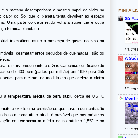
ono e o metano desempenham o mesmo papel do vidro no
MINHA LI
o calor do Sol que o planeta tenta devolver ao espaço
Só Fa
ha. Uma parte do calor retido volta à superfície e outra
ça térmica planetária.
trial intensificou muito a presença de gases nocivos na
Há um 
tomóveis, desmatamentos seguidos de queimadas são os
A Saú
érica.
era, o mais preocupante é o Gás Carbônico ou Dióxido de
assou de 300 ppm (partes por milhão) em 1930 para 355
 sérias para o clima, na medida em que acelera o
efeito
Há um 
80 a
temperatura média
da terra subiu cerca de 0,5 ºC
Mentir
muito e existe uma previsão de que caso a concentração
ndo no mesmo ritmo atual, é provável que nos próximos
vação de t
emperatura
média de no mínimo 1,5ºC e no
Há 8 a