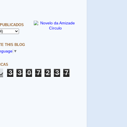
 PUBLICADOS
E THIS BLOG
anguage
▼
ICAS
3
3
0
7
2
3
7