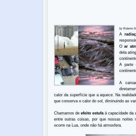
by Roberto 
A
radia
responsáv
O
ar at
dela atin
continent
A parte
continent
A camad
diretame
calor da superfície que a aquece. Na realida
que conserva o calor do sol, diminuindo as var
Chamamos de
efeito estufa
à capacidade da at
entre outras coisas, por que nossas noites
ocorre na Lua, onde não há atmosfera.