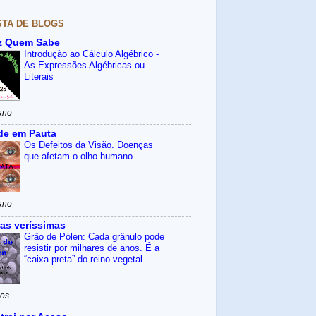
STA DE BLOGS
z Quem Sabe
Introdução ao Cálculo Algébrico -
As Expressões Algébricas ou
Literais
ano
de em Pauta
Os Defeitos da Visão. Doenças
que afetam o olho humano.
ano
as veríssimas
Grão de Pólen: Cada grânulo pode
resistir por milhares de anos. É a
“caixa preta” do reino vegetal
nos