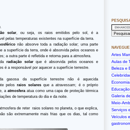
PESQUIS
M.
ção solar
, ou seja, os raios emitidos pelo sol, é a
el pelas temperaturas existentes na superfície da terra.
mosférico
não absorve toda a radiação solar; uma parte
NAVEGUE
ge a superfície da terra, onde é absorvida pelos oceanos e
Artes Man
es; a outra parte é refletida e retorna para a atmosfera.
Aulas de 
 da
radiação solar
que é absorvida pelos oceanos e
es é a responsável por
aquecer a superfície terrestre.
Beleza e 
Celebrida
a gasosa da superfície terrestre não é aquecida
Economia
nte pelos
raios solares
que a atravessam; é o próprio
Educação
de, a
atmosfera
atua como uma capa de proteção térmica
Galeria de
iações de temperatura do dia e da noite.
Meio-Amb
mosfera de reter raios solares no planeta, o que explica,
Serviços e
 não são extremamente mais frias que os dias, tal como
Veículos 
gastrono