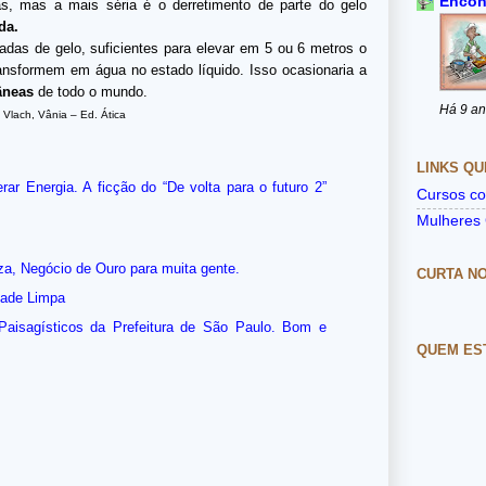
Encon
s, mas a mais séria é o derretimento de parte do gelo
da.
adas de gelo, suficientes para elevar em 5 ou 6 metros o
ansformem em água no estado líquido. Isso ocasionaria a
âneas
de todo o mundo.
Há 9 a
 e Vlach, Vânia – Ed. Ática
LINKS QU
ar Energia. A ficção do “De volta para o futuro 2”
Cursos co
Mulheres 
eza, Negócio de Ouro para muita gente.
CURTA N
dade Limpa
aisagísticos da Prefeitura de São Paulo. Bom e
QUEM ES