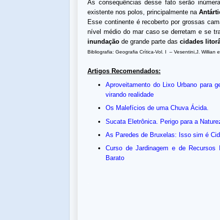
As consequências desse fato serão inúmera
existente nos polos, principalmente na
Antárti
Esse continente é recoberto por grossas cam
nível médio do mar caso se derretam e se tr
inundação
de grande parte das
cidades litor
Bibliografia: Geografia Crítica-Vol. I – Vesentini,J. Willian
Artigos Recomendados:
Aproveitamento do Lixo Urbano para ger
virando realidade
Os Malefícios de uma Chuva Ácida.
Sucata Eletrônica. Perigo para a Natur
As Paredes de Bruxelas: Isso sim é Ci
Curso de Jardinagem e de Recursos P
Barato
.