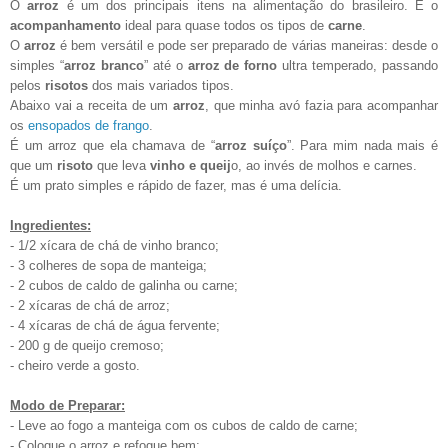
O
arroz
é um dos principais itens na alimentação do brasileiro. É o
acompanhamento
ideal para quase todos os tipos de
carne
.
O
arroz
é bem versátil e pode ser preparado de várias maneiras: desde o
simples “
arroz branco
” até o
arroz de forno
ultra temperado, passando
pelos
risotos
dos mais variados tipos.
Abaixo vai a receita de um
arroz
, que minha avó fazia para acompanhar
os
ensopados de frango
.
É um arroz que ela chamava de “
arroz suíço
”. Para mim nada mais é
que um
risoto
que leva
vinho e queij
o, ao invés de molhos e carnes.
É um prato simples e rápido de fazer, mas é uma delícia.
Ingredientes:
- 1/2 xícara de chá de vinho branco;
- 3 colheres de sopa de manteiga;
- 2 cubos de caldo de galinha ou carne;
- 2 xícaras de chá de arroz;
- 4 xícaras de chá de água fervente;
- 200 g de queijo cremoso;
- cheiro verde a gosto.
Modo de Preparar:
- Leve ao fogo a manteiga com os cubos de caldo de carne;
- Coloque o arroz e refogue bem;