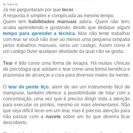
by Telma M.
Já me perguntaram por que
tecer
.
A resposta é simples e complicada ao mesmo tempo.
Quem tem
habilidades manuais
adora. Quem não tem,
acaba aprendendo e gostando, desde que dedique algum
tempo para aprender a técnica.
Mas não tente trabalhar
com tear se você não tiver ao menos uma pequena simpatia
pelos trabalhos manuais, seria um castigo.
Assim como é
um castigo fazer qualquer atividade da qual não se gosta.
Tear
é tido como uma forma de terapia. Há muitas clínicas
de psicologia que adotam o tear como uma forma benéfica e
prazerosa de alcançar a cura para diversos males da mente.
O
tear de pente liço
, alem de ser um instrumento fácil de
manipular, também oferece a possibilidade de lidar com a
concentração, uma vez que é preciso dirigir toda a atenção
para executar os pontos, mesmo os mais elementares. Não
que seja difícil tecer em um tear, mas é preciso atenção para
não passar com a
navete
sobre um fio que deveria ficar
descoberto.