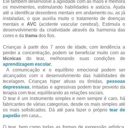
Ele também desenvolve a agilidade com as mãos e melhora
os movimentos, estimulando habilidades e astúcia. Ajuda
até a identificar desordens mentais em andamento ou, as já
instaladas, o que auxilia muito o tratamento de doenças
mentais e
AVC
(acidente vascular cerebral). Estimula o
desenvolvimento da criatividade através da harmonia das
cores e da
trama
dos fios.
Crianças à partir dos 7 anos de idade, com tendência a
perder a concentração, podem se beneficiar muito com as
técnicas
do tear, melhorando suas condições de
aprendizagem escolar
.
A comunicação e o equilíbrio emocional podem ser
alcançados com o desenvolvimento das habilidades de
tecelagem. Crianças hiper ativas ou tímidas,
pessoas
depressivas
, irritadas e agressivas podem tirar proveito da
terapia com tear, equilibrando as relações sociais.
O tear é um instrumento simples e nem sempre é caro, há
fabricantes de várias categorias, desde os mais simples até
os mais sofisticados. Dá até para fazer o próprio
tear de
papelão
em casa
...
O tear, bem como todas as formas de expressão artística,