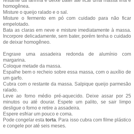
restante da farinha e deixe bater até ficar uma massa fina e
homogênea.
Misture o queijo ralado e o sal.
Misture o fermento em pó com cuidado para não ficar
empelotado.
Bata as claras em neve e misture imediatamente à massa.
Incorpore delicadamente, sem bater, porém tenha o cuidado
de deixar homogêneo.
Engraxe uma assadeira redonda de alumínio com
margarina.
Coloque metade da massa.
Espalhe bem o recheio sobre essa massa, com o auxílio de
um garfo.
Cubra com o restante da massa. Salpique queijo parmesão
ralado.
Leve ao forno médio pré-aquecido. Deixe assar por 25
minutos ou até dourar. Espete um palito, se sair limpo
desligue o forno e retire a assadeira.
Espere esfriar um pouco e coma.
Pode congelar esta
torta
. Para isso cubra com filme plástico
e congele por até seis meses.