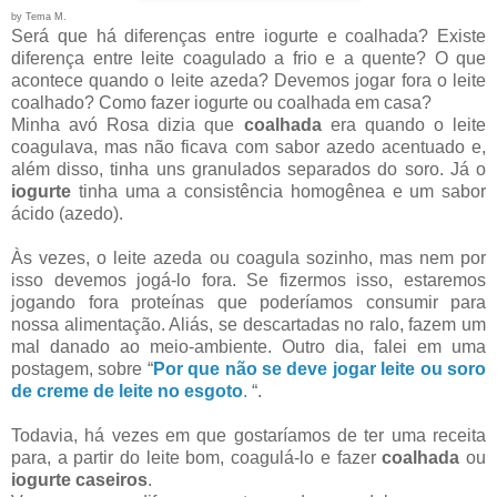
by Tema M.
Será que há diferenças entre iogurte e coalhada? Existe
diferença entre leite coagulado a frio e a quente? O que
acontece quando o leite azeda? Devemos jogar fora o leite
coalhado? Como fazer iogurte ou coalhada em casa?
Minha avó Rosa dizia que
coalhada
era quando o leite
coagulava, mas não ficava com sabor azedo acentuado e,
além disso, tinha uns granulados separados do soro.
Já o
iogurte
tinha uma a consistência homogênea e um sabor
ácido (azedo).
Às vezes, o leite azeda ou coagula sozinho, mas nem por
isso devemos jogá-lo fora. Se fizermos isso, estaremos
jogando fora proteínas que poderíamos consumir para
nossa alimentação. Aliás, se descartadas no ralo, fazem um
mal danado ao meio-ambiente. Outro dia, falei em uma
postagem, sobre “
Por que não se deve jogar leite ou soro
de creme de leite no esgoto
.
“.
Todavia, há vezes em que gostaríamos de ter uma receita
para, a partir do leite bom, coagulá-lo e fazer
coalhada
ou
iogurte caseiros
.