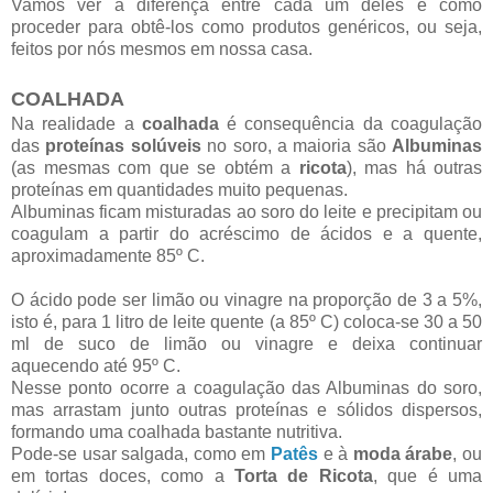
Vamos ver a diferença entre cada um deles e como
proceder para obtê-los como produtos genéricos, ou seja,
feitos por nós mesmos em nossa casa.
COALHADA
Na realidade a
coalhada
é consequência da coagulação
das
proteínas solúveis
no soro, a maioria são
Albuminas
(as mesmas com que se obtém a
ricota
), mas há outras
proteínas em quantidades muito pequenas.
Albuminas ficam misturadas ao soro do leite e precipitam ou
coagulam a partir do acréscimo de ácidos e a quente,
aproximadamente 85º C.
O ácido pode ser limão ou vinagre na proporção de 3 a 5%,
isto é, para 1 litro de leite quente (a 85º C) coloca-se 30 a 50
ml de suco de limão ou vinagre e deixa continuar
aquecendo até 95º C.
Nesse ponto ocorre a coagulação das Albuminas do soro,
mas arrastam junto outras proteínas e sólidos dispersos,
formando uma coalhada bastante nutritiva.
Pode-se usar salgada, como em
Patês
e à
moda árabe
, ou
em tortas doces, como a
Torta de Ricota
, que é uma