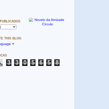
 PUBLICADOS
E THIS BLOG
anguage
▼
ICAS
3
3
0
5
6
5
8