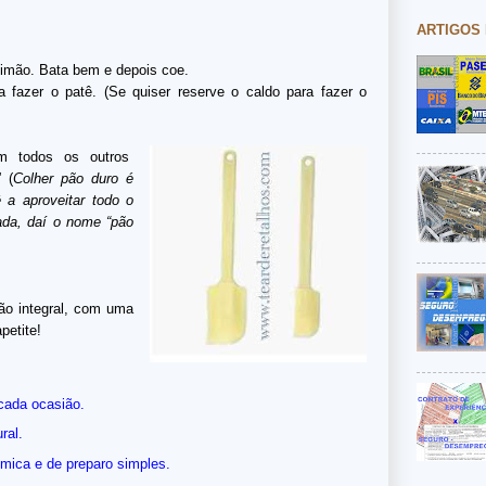
ARTIGOS
 limão. Bata bem e depois coe.
a fazer o patê. (Se quiser reserve o caldo para fazer o
m todos os outros
” (
Colher pão duro é
 a aproveitar todo o
ada, daí o nome “pão
pão integral, com uma
petite!
 cada ocasião.
ral.
ômica e de preparo simples.