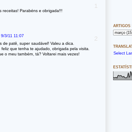
s receitas! Parabéns e obrigada!!!
ARTIGOS
9/3/11 11:07
s de patê, super saudável! Valeu a dica.
TRANSLAT
feliz que tenha te ajudado, obrigada pela visita.
Select L
ue o meu também, tá? Voltarei mais vezes!
ESTATÍST