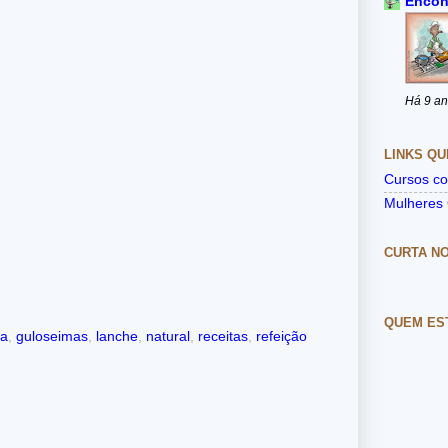
Encon
Há 9 a
LINKS QU
Cursos co
Mulheres 
CURTA N
QUEM ES
ia
,
guloseimas
,
lanche
,
natural
,
receitas
,
refeição