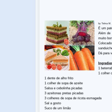
by Telma M.
É um patê
Além de
muito bon
Colocado
sanduich
Dá para v
Ingredie
1 beterra
1 colher
1 dente de alho frito
1 colher de sopa de azeite
Salsa e cebolinha picadas
3 azeitonas pretas picadas
3 colheres de sopa de ricota esmagada
Sal a gosto
Suco de um limão