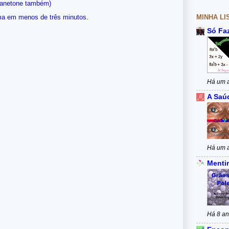
Panetone também)
MINHA LI
ma em menos de três minutos.
Só Fa
Há um 
A Saú
Há um 
Mentir
Há 8 a