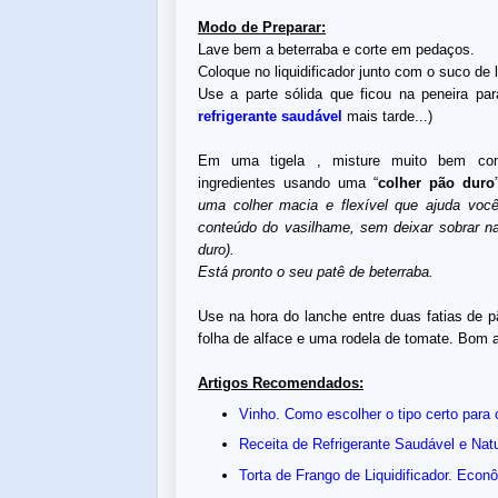
Modo de Preparar:
Lave bem a beterraba e corte em pedaços.
Coloque no liquidificador junto com o suco de
Use a parte sólida que ficou na peneira par
refrigerante saudável
mais tarde...)
Em uma tigela , misture muito bem co
ingredientes usando uma “
colher
pão duro
uma colher macia e flexível que ajuda você
conteúdo do vasilhame, sem deixar sobrar n
duro
).
Está pronto o seu patê de beterraba.
Use na hora do lanche entre duas fatias de 
folha de alface e uma rodela de tomate. Bom a
Artigos Recomendados:
Vinho. Como escolher o tipo certo para
Receita de Refrigerante Saudável e Natu
Torta de Frango de Liquidificador. Econ