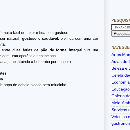
PESQUIS
 muito fácil de fazer e fica bem gostoso.
 ser
natural, gostoso e saudável,
ele fica com uma cor
ita.
NAVEGUE
 entre duas fatias de
pão de forma integral
vira um
Artes Man
e com uma aparência sensacional.
Aulas de 
ariar, substituindo a beterraba por cenoura.
Beleza e 
ntes:
Celebrida
ba
Economia
 de sopa de cebola picada bem miudinho
Educação
Galeria de
Meio-Amb
Serviços e
Veículos 
gastrono