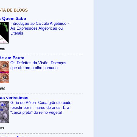
STA DE BLOGS
z Quem Sabe
Introdução ao Cálculo Algébrico -
As Expressões Algébricas ou
Literais
ano
de em Pauta
Os Defeitos da Visão. Doenças
que afetam o olho humano.
ano
as veríssimas
Grão de Pólen: Cada grânulo pode
resistir por milhares de anos. É a
“caixa preta” do reino vegetal
nos